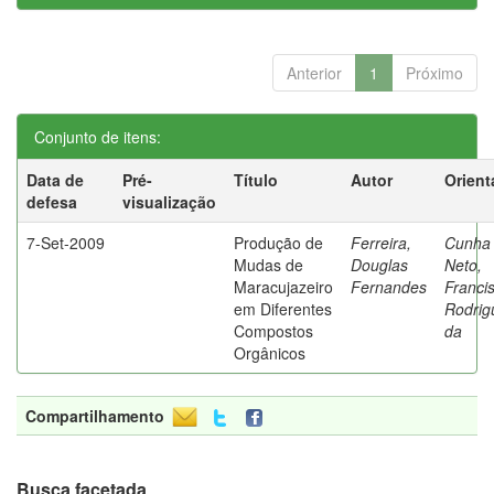
Anterior
1
Próximo
Conjunto de itens:
Data de
Pré-
Título
Autor
Orient
defesa
visualização
7-Set-2009
Produção de
Ferreira,
Cunha
Mudas de
Douglas
Neto,
Maracujazeiro
Fernandes
Franci
em Diferentes
Rodrig
Compostos
da
Orgânicos
Compartilhamento
Busca facetada