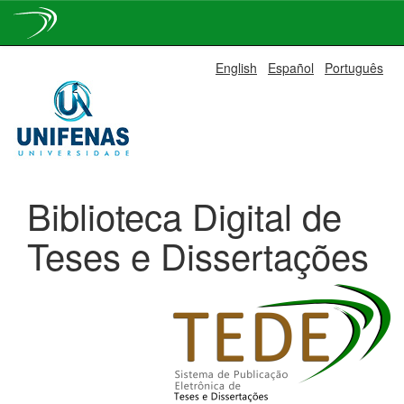
Skip
English
Español
Português
navigation
Biblioteca Digital de
Teses e Dissertações