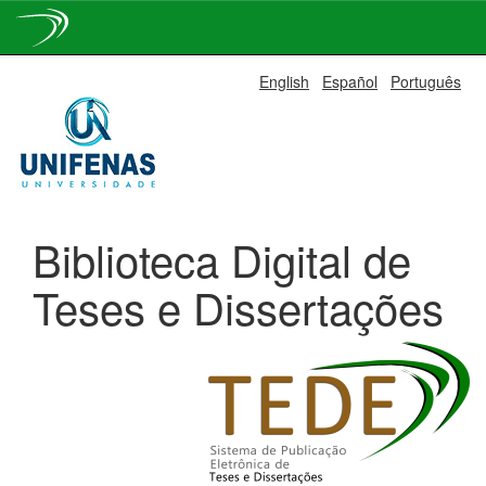
Skip
English
Español
Português
navigation
Biblioteca Digital de
Teses e Dissertações