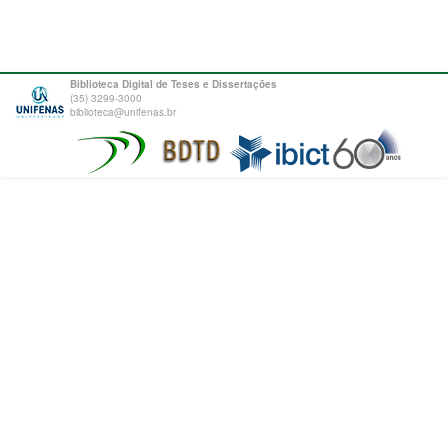
Biblioteca Digital de Teses e Dissertações
(35) 3299-3000
biblioteca@unifenas.br