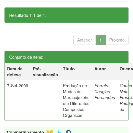
Resultado 1-1 de 1.
Anterior
1
Próximo
Conjunto de itens:
Data de
Pré-
Título
Autor
Orient
defesa
visualização
7-Set-2009
Produção de
Ferreira,
Cunha
Mudas de
Douglas
Neto,
Maracujazeiro
Fernandes
Franci
em Diferentes
Rodrig
Compostos
da
Orgânicos
Compartilhamento