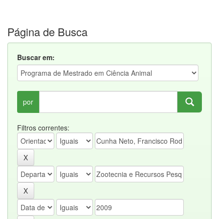
Página de Busca
Buscar em:
por
Filtros correntes: