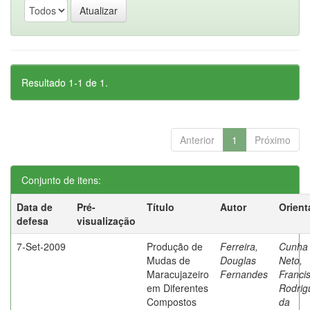
Resultado 1-1 de 1.
Anterior
1
Próximo
Conjunto de itens:
Data de
Pré-
Título
Autor
Orient
defesa
visualização
7-Set-2009
Produção de
Ferreira,
Cunha
Mudas de
Douglas
Neto,
Maracujazeiro
Fernandes
Franci
em Diferentes
Rodrig
Compostos
da