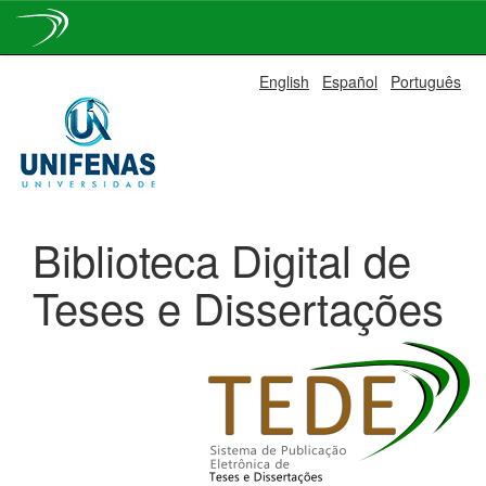
Skip
English
Español
Português
navigation
Biblioteca Digital de
Teses e Dissertações