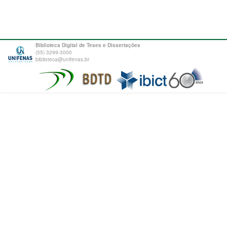
Biblioteca Digital de Teses e Dissertações
(35) 3299-3000
biblioteca@unifenas.br