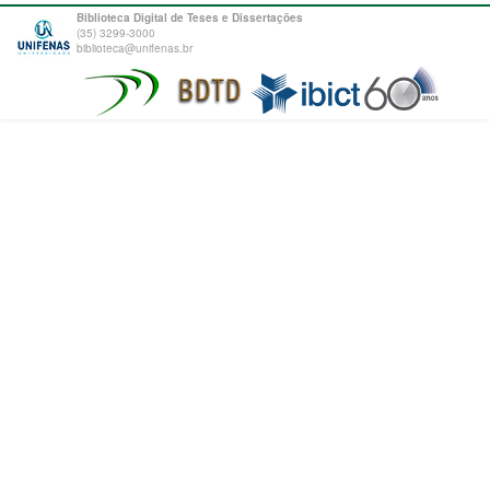
Biblioteca Digital de Teses e Dissertações
(35) 3299-3000
biblioteca@unifenas.br