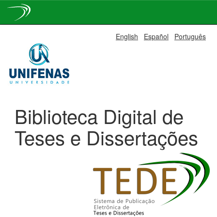
Skip
English
Español
Português
navigation
Biblioteca Digital de
Teses e Dissertações