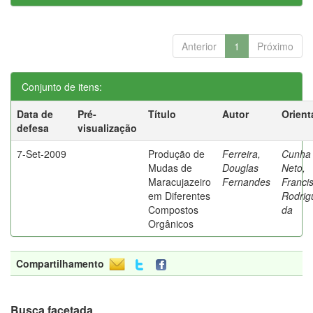
Anterior
1
Próximo
Conjunto de itens:
Data de
Pré-
Título
Autor
Orient
defesa
visualização
7-Set-2009
Produção de
Ferreira,
Cunha
Mudas de
Douglas
Neto,
Maracujazeiro
Fernandes
Franci
em Diferentes
Rodrig
Compostos
da
Orgânicos
Compartilhamento
Busca facetada