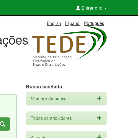
Entrar em:
English
Español
Português
tações
Busca facetada
Membro da banca
Todos contribuidores
Assunto