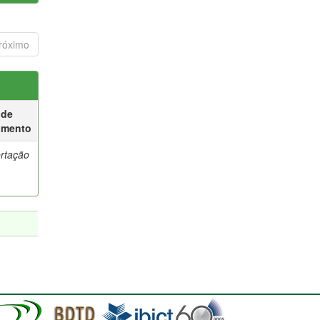
róximo
 de
umento
ertação