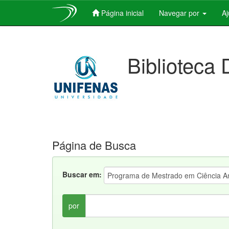
Página inicial
Navegar por
A
Skip
navigation
Biblioteca 
Página de Busca
Buscar em:
por