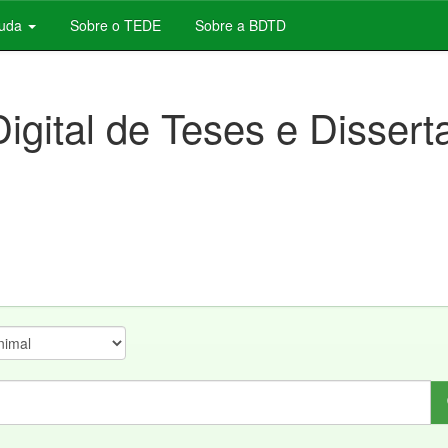
juda
Sobre o TEDE
Sobre a BDTD
Digital de Teses e Disser