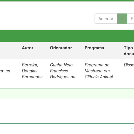
Anterior
1
P
Autor
Orientador
Programa
Tipo
doc
Ferreira,
Cunha Neto,
Programa de
Diss
rentes
Douglas
Francisco
Mestrado em
Fernandes
Rodrigues da
Ciência Animal