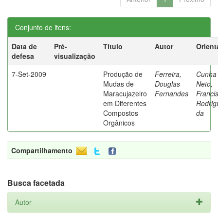
Conjunto de itens:
Data de
Pré-
Título
Autor
Orient
defesa
visualização
7-Set-2009
Produção de
Ferreira,
Cunha
Mudas de
Douglas
Neto,
Maracujazeiro
Fernandes
Franci
em Diferentes
Rodrig
Compostos
da
Orgânicos
Compartilhamento
Busca facetada
Autor