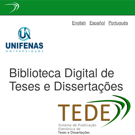
Skip
English
Español
Português
navigation
Biblioteca Digital de
Teses e Dissertações