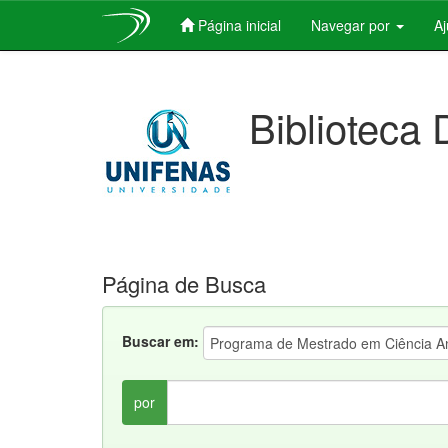
Página inicial
Navegar por
A
Skip
navigation
Biblioteca 
Página de Busca
Buscar em:
por