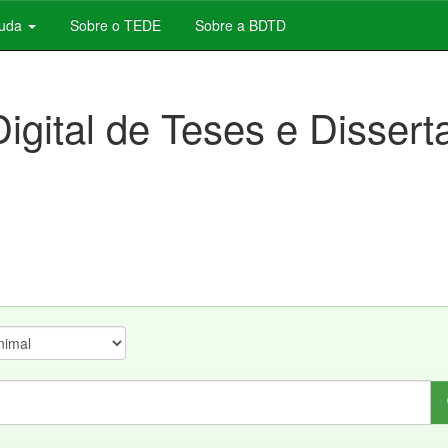
juda
Sobre o TEDE
Sobre a BDTD
Digital de Teses e Disser