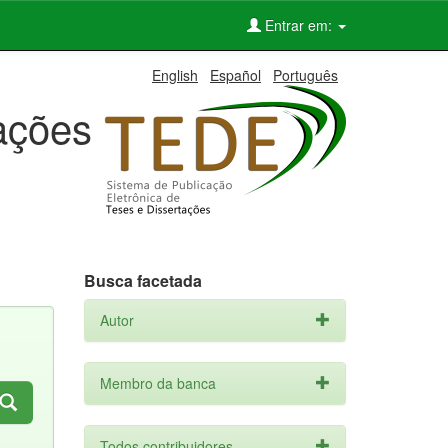
Entrar em:
English
Español
Português
tações
Busca facetada
Autor
Membro da banca
Todos contribuidores