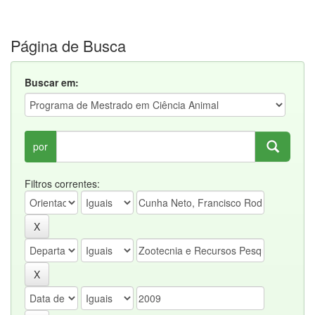
Página de Busca
Buscar em:
por
Filtros correntes: