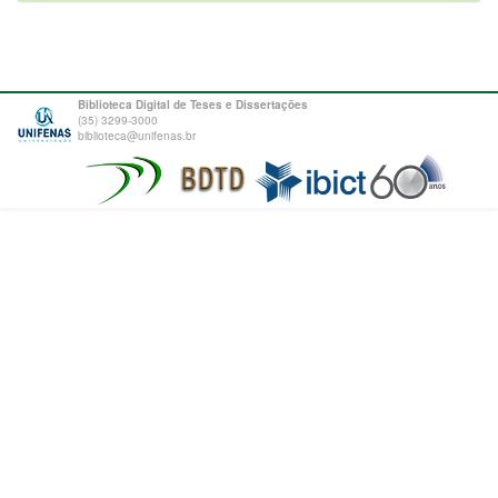
Biblioteca Digital de Teses e Dissertações
(35) 3299-3000
biblioteca@unifenas.br