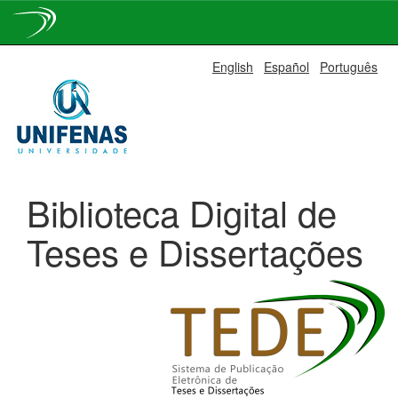
Skip
English
Español
Português
navigation
Biblioteca Digital de
Teses e Dissertações