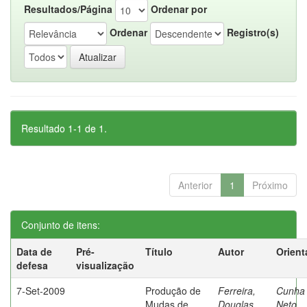
Resultados/Página
Ordenar por
Ordenar
Registro(s)
Resultado 1-1 de 1.
Anterior
1
Próximo
Conjunto de itens:
Data de
Pré-
Título
Autor
Orient
defesa
visualização
7-Set-2009
Produção de
Ferreira,
Cunha
Mudas de
Douglas
Neto,