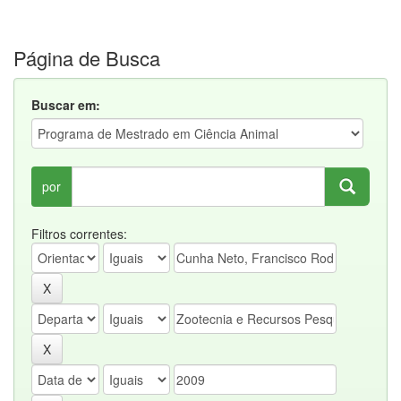
Página de Busca
Buscar em:
por
Filtros correntes: