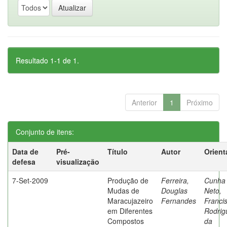
Resultado 1-1 de 1.
Anterior
1
Próximo
Conjunto de itens:
Data de
Pré-
Título
Autor
Orient
defesa
visualização
7-Set-2009
Produção de
Ferreira,
Cunha
Mudas de
Douglas
Neto,
Maracujazeiro
Fernandes
Franci
em Diferentes
Rodrig
Compostos
da