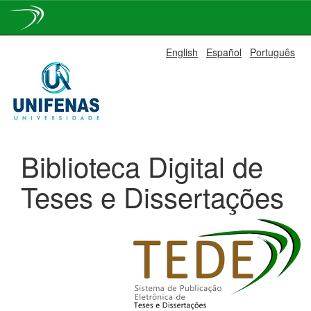
Skip
English
Español
Português
navigation
Biblioteca Digital de
Teses e Dissertações