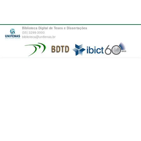
Biblioteca Digital de Teses e Dissertações
(35) 3299-3000
biblioteca@unifenas.br