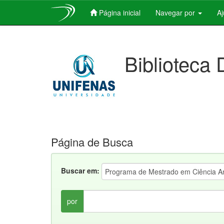
Página inicial
Navegar por
A
Skip
navigation
Biblioteca 
Página de Busca
Buscar em:
por