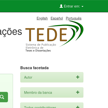
Entrar em:
English
Español
Português
tações
Busca facetada
Autor
Membro da banca
Todos contribuidores