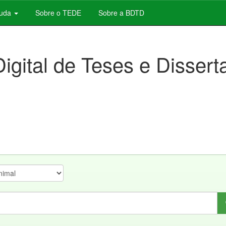
juda
Sobre o TEDE
Sobre a BDTD
Digital de Teses e Disser