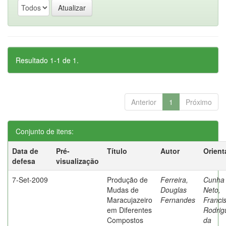
Resultado 1-1 de 1.
Anterior
1
Próximo
Conjunto de itens:
Data de
Pré-
Título
Autor
Orient
defesa
visualização
7-Set-2009
Produção de
Ferreira,
Cunha
Mudas de
Douglas
Neto,
Maracujazeiro
Fernandes
Franci
em Diferentes
Rodrig
Compostos
da