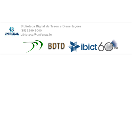
Biblioteca Digital de Teses e Dissertações
(35) 3299-3000
biblioteca@unifenas.br