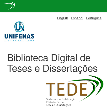
Skip
English
Español
Português
navigation
Biblioteca Digital de
Teses e Dissertações