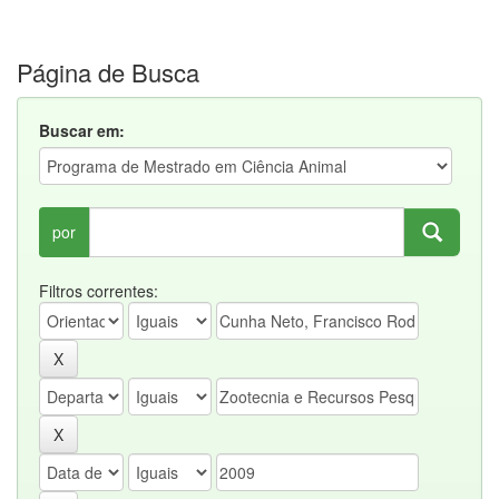
Página de Busca
Buscar em:
por
Filtros correntes: