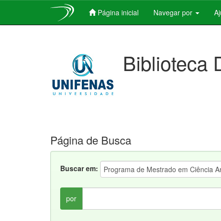
Página inicial
Navegar por
A
Skip
navigation
Biblioteca 
Página de Busca
Buscar em:
por