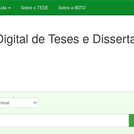
juda
Sobre o TEDE
Sobre a BDTD
Digital de Teses e Disser