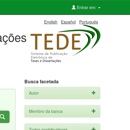
Entrar em:
English
Español
Português
tações
Busca facetada
Autor
Membro da banca
Todos contribuidores