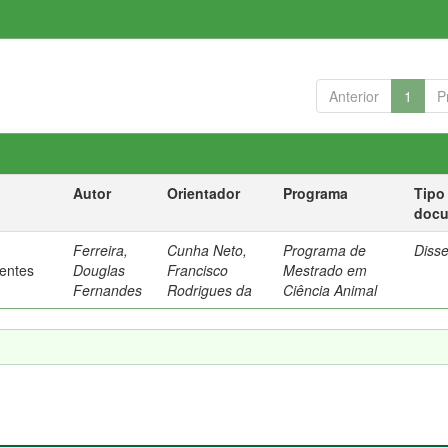
Anterior
1
P
Autor
Orientador
Programa
Tipo
doc
Ferreira,
Cunha Neto,
Programa de
Diss
rentes
Douglas
Francisco
Mestrado em
Fernandes
Rodrigues da
Ciência Animal