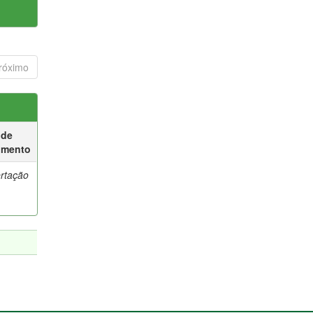
róximo
 de
umento
ertação