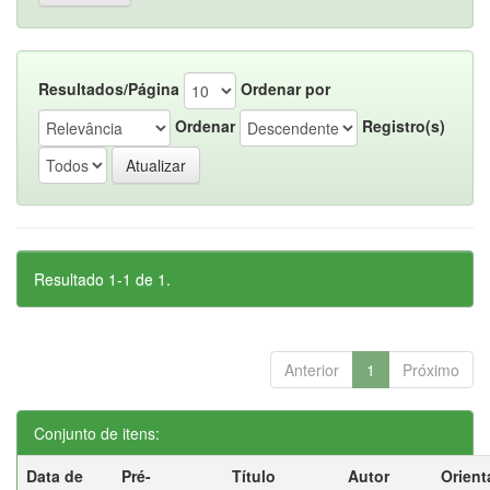
Resultados/Página
Ordenar por
Ordenar
Registro(s)
Resultado 1-1 de 1.
Anterior
1
Próximo
Conjunto de itens:
Data de
Pré-
Título
Autor
Orient