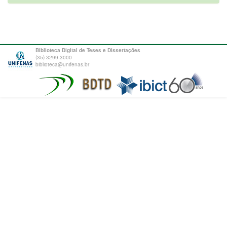
Biblioteca Digital de Teses e Dissertações
(35) 3299-3000
biblioteca@unifenas.br