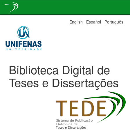
Skip
English
Español
Português
navigation
Biblioteca Digital de
Teses e Dissertações