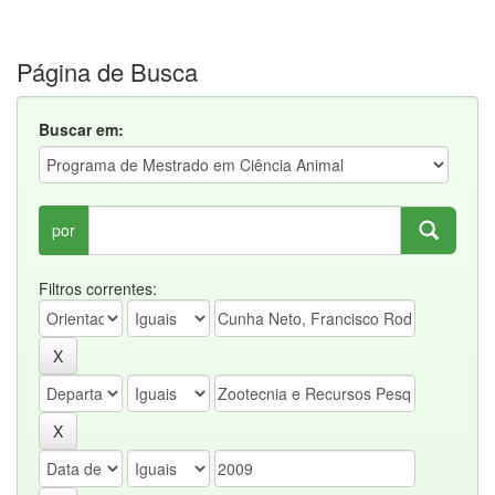
Página de Busca
Buscar em:
por
Filtros correntes: