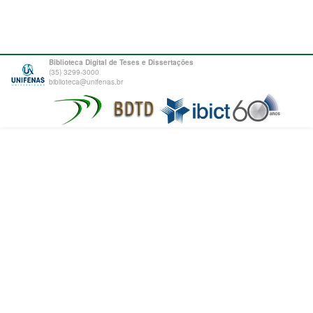
Biblioteca Digital de Teses e Dissertações
(35) 3299-3000
biblioteca@unifenas.br