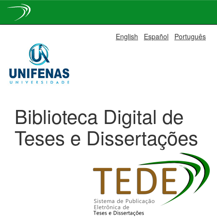
Skip
English
Español
Português
navigation
Biblioteca Digital de
Teses e Dissertações