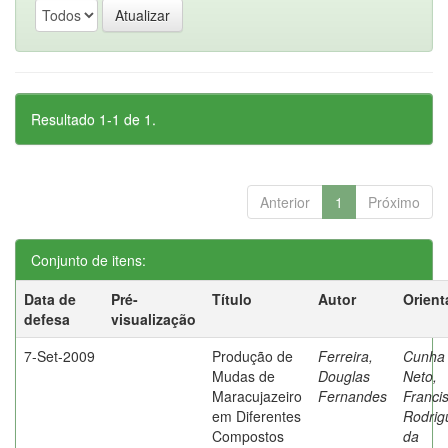
Resultado 1-1 de 1.
Anterior
1
Próximo
Conjunto de itens:
Data de
Pré-
Título
Autor
Orient
defesa
visualização
7-Set-2009
Produção de
Ferreira,
Cunha
Mudas de
Douglas
Neto,
Maracujazeiro
Fernandes
Franci
em Diferentes
Rodrig
Compostos
da