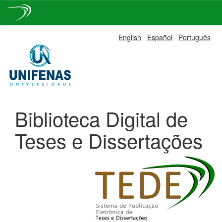
Skip
English
Español
Português
navigation
Biblioteca Digital de
Teses e Dissertações