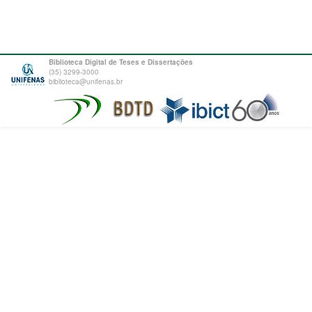
Biblioteca Digital de Teses e Dissertações
(35) 3299-3000
biblioteca@unifenas.br