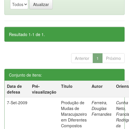
Resultado 1-1 de 1.
Anterior
1
Próximo
Conjunto de itens:
Data de
Pré-
Título
Autor
Orient
defesa
visualização
7-Set-2009
Produção de
Ferreira,
Cunha
Mudas de
Douglas
Neto,
Maracujazeiro
Fernandes
Franci
em Diferentes
Rodrig
Compostos
da