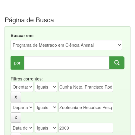
Página de Busca
Buscar em:
por
Filtros correntes: