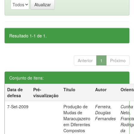
Resultado 1-1 de 1.
Anterior
1
Próximo
Conjunto de itens:
Data de
Pré-
Título
Autor
Orient
defesa
visualização
7-Set-2009
Produção de
Ferreira,
Cunha
Mudas de
Douglas
Neto,
Maracujazeiro
Fernandes
Franci
em Diferentes
Rodrig
Compostos
da