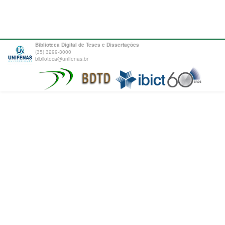
Biblioteca Digital de Teses e Dissertações
(35) 3299-3000
biblioteca@unifenas.br