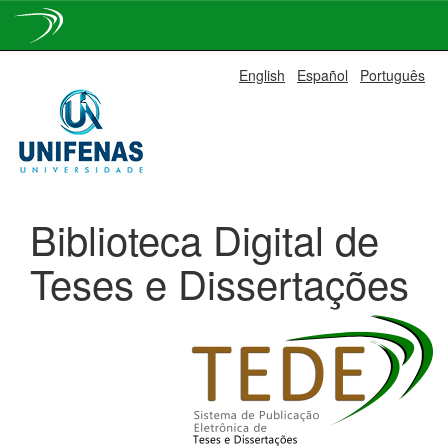
Skip
English
Español
Português
navigation
Biblioteca Digital de
Teses e Dissertações