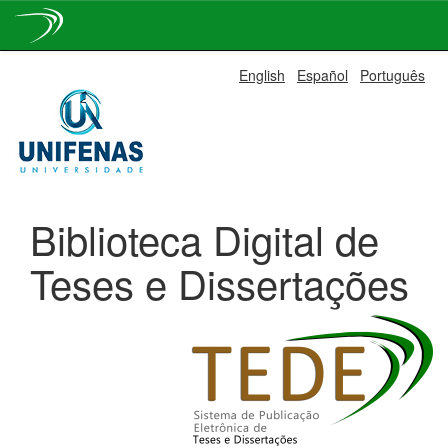
Skip
English
Español
Português
navigation
Biblioteca Digital de
Teses e Dissertações