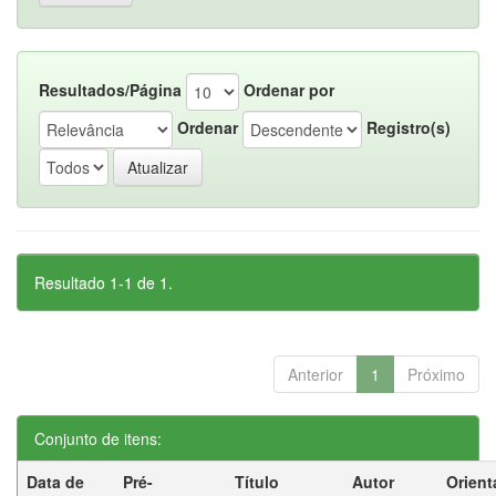
Resultados/Página
Ordenar por
Ordenar
Registro(s)
Resultado 1-1 de 1.
Anterior
1
Próximo
Conjunto de itens:
Data de
Pré-
Título
Autor
Orient