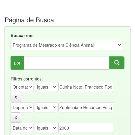
Página de Busca
Buscar em:
por
Filtros correntes: