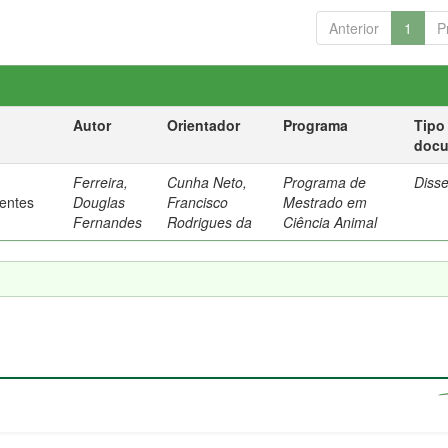
Anterior
1
P
Autor
Orientador
Programa
Tipo
doc
Ferreira,
Cunha Neto,
Programa de
Diss
rentes
Douglas
Francisco
Mestrado em
Fernandes
Rodrigues da
Ciência Animal