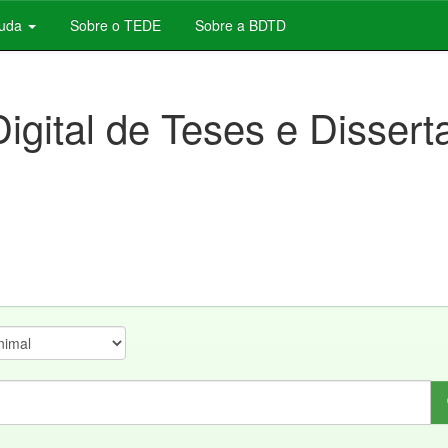
juda
Sobre o TEDE
Sobre a BDTD
Digital de Teses e Disser