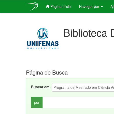
Página inicial
Navegar por
A
Skip
navigation
Biblioteca 
Página de Busca
Buscar em:
por