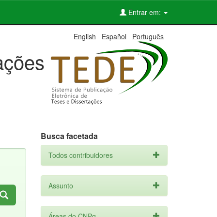
Entrar em:
English
Español
Português
tações
Busca facetada
Todos contribuidores
Assunto
Áreas do CNPq