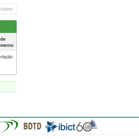
róximo
 de
umento
ertação