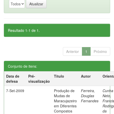
Resultado 1-1 de 1.
Anterior
1
Próximo
Conjunto de itens:
Data de
Pré-
Título
Autor
Orient
defesa
visualização
7-Set-2009
Produção de
Ferreira,
Cunha
Mudas de
Douglas
Neto,
Maracujazeiro
Fernandes
Franci
em Diferentes
Rodrig
Compostos
da