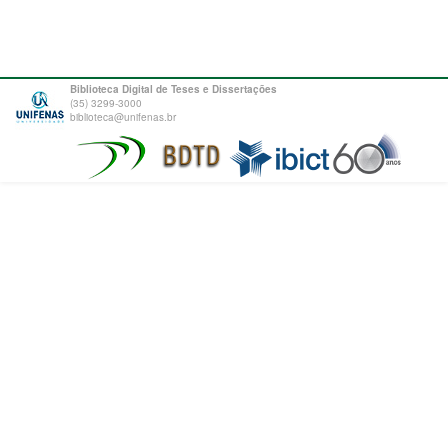
Biblioteca Digital de Teses e Dissertações
(35) 3299-3000
biblioteca@unifenas.br