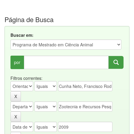
Página de Busca
Buscar em:
por
Filtros correntes: