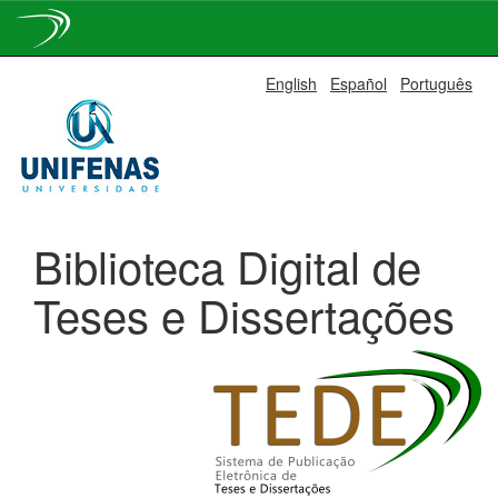
Skip
English
Español
Português
navigation
Biblioteca Digital de
Teses e Dissertações