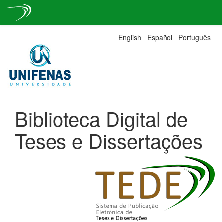
Skip
English
Español
Português
navigation
Biblioteca Digital de
Teses e Dissertações