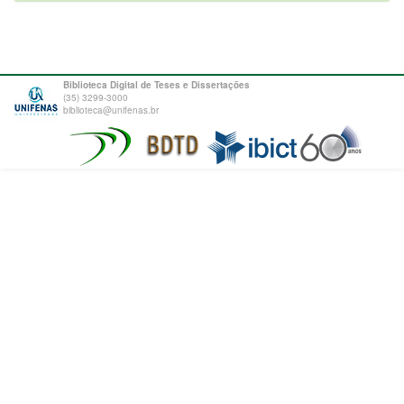
Biblioteca Digital de Teses e Dissertações
(35) 3299-3000
biblioteca@unifenas.br