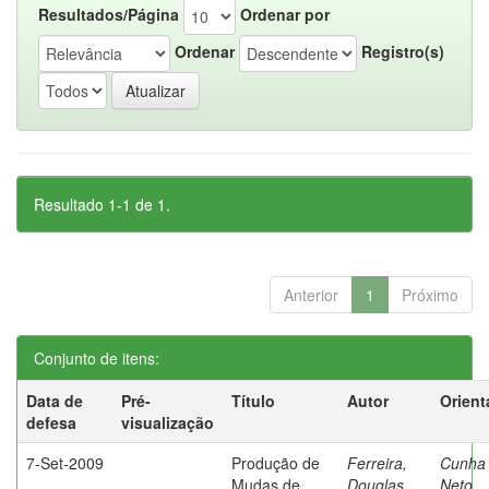
Resultados/Página
Ordenar por
Ordenar
Registro(s)
Resultado 1-1 de 1.
Anterior
1
Próximo
Conjunto de itens:
Data de
Pré-
Título
Autor
Orient
defesa
visualização
7-Set-2009
Produção de
Ferreira,
Cunha
Mudas de
Douglas
Neto,