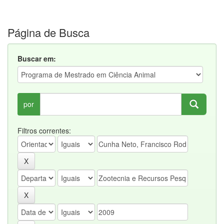
Página de Busca
Buscar em:
por
Filtros correntes: