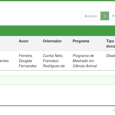
Anterior
1
P
Autor
Orientador
Programa
Tipo
doc
Ferreira,
Cunha Neto,
Programa de
Diss
rentes
Douglas
Francisco
Mestrado em
Fernandes
Rodrigues da
Ciência Animal