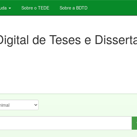
juda
Sobre o TEDE
Sobre a BDTD
Digital de Teses e Disser