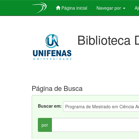
Página inicial
Navegar por
A
Skip
navigation
Biblioteca 
Página de Busca
Buscar em:
por