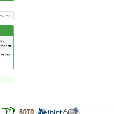
róximo
 de
umento
ertação