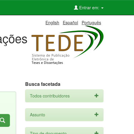
Entrar em:
English
Español
Português
tações
Busca facetada
Todos contribuidores
Assunto
Tipo de documento