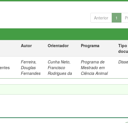
Anterior
1
P
Autor
Orientador
Programa
Tipo
doc
Ferreira,
Cunha Neto,
Programa de
Diss
rentes
Douglas
Francisco
Mestrado em
Fernandes
Rodrigues da
Ciência Animal