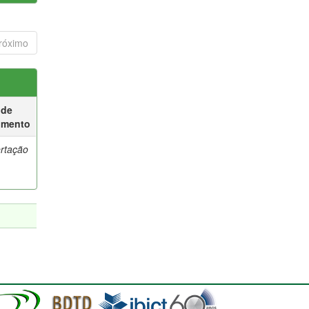
róximo
 de
umento
ertação