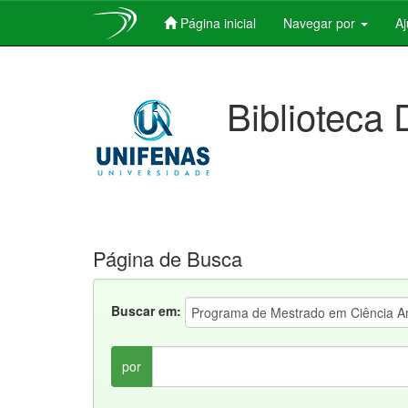
Página inicial
Navegar por
A
Skip
navigation
Biblioteca 
Página de Busca
Buscar em:
por