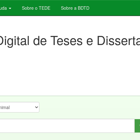
juda
Sobre o TEDE
Sobre a BDTD
Digital de Teses e Disser