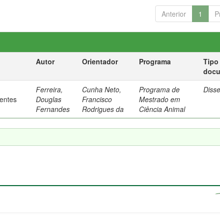
Anterior
1
P
Autor
Orientador
Programa
Tipo
doc
Ferreira,
Cunha Neto,
Programa de
Diss
rentes
Douglas
Francisco
Mestrado em
Fernandes
Rodrigues da
Ciência Animal