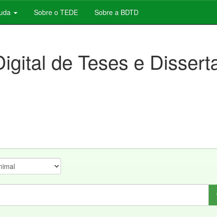
juda
Sobre o TEDE
Sobre a BDTD
Digital de Teses e Disser