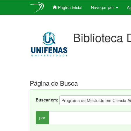
Página inicial
Navegar por
A
Skip
navigation
Biblioteca 
Página de Busca
Buscar em:
por