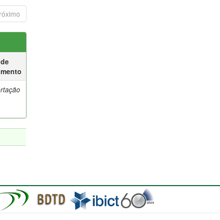
róximo
 de
umento
ertação