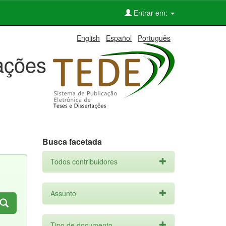
Entrar em:
English
Español
Português
tações
Busca facetada
Todos contribuidores
Assunto
Tipo de documento