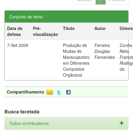
Conjunto de itens:
Data de
Pré-
Título
Autor
Orient
defesa
visualização
7-Set-2009
Produção de
Ferreira,
Cunha
Mudas de
Douglas
Neto,
Maracujazeiro
Fernandes
Franci
em Diferentes
Rodrig
Compostos
da
Orgânicos
Compartilhamento
Busca facetada
Todos contribuidores