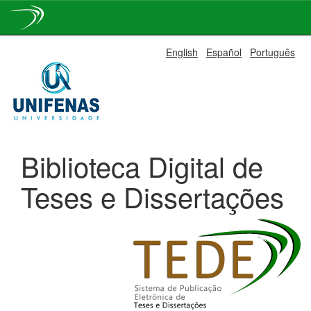
Skip
English
Español
Português
navigation
Biblioteca Digital de
Teses e Dissertações