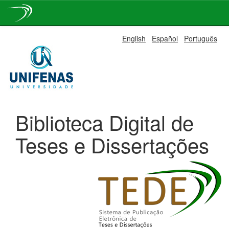
Skip
English
Español
Português
navigation
Biblioteca Digital de
Teses e Dissertações