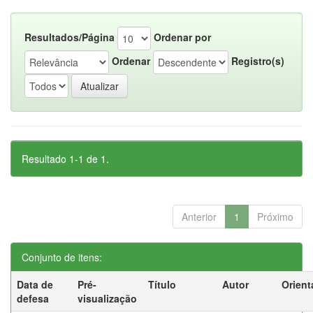
Resultados/Página
Ordenar por
Ordenar
Registro(s)
Resultado 1-1 de 1.
Anterior
1
Próximo
Conjunto de itens:
Data de
Pré-
Título
Autor
Orient
defesa
visualização