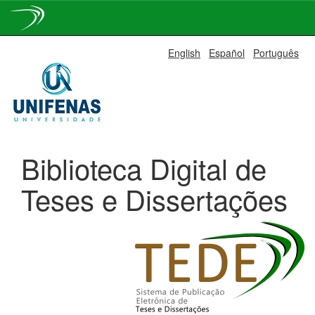
Skip
English
Español
Português
navigation
Biblioteca Digital de
Teses e Dissertações