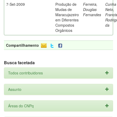
7-Set-2009
Produção de
Ferreira,
Cunha
Mudas de
Douglas
Neto,
Maracujazeiro
Fernandes
Franci
em Diferentes
Rodrig
Compostos
da
Orgânicos
Compartilhamento
Busca facetada
Todos contribuidores
Assunto
Áreas do CNPq