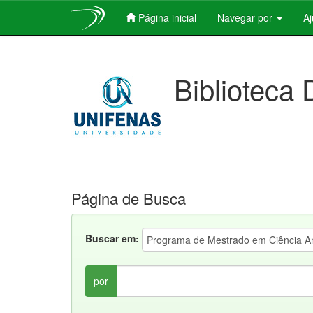
Página inicial
Navegar por
A
Skip
navigation
Biblioteca 
Página de Busca
Buscar em:
por