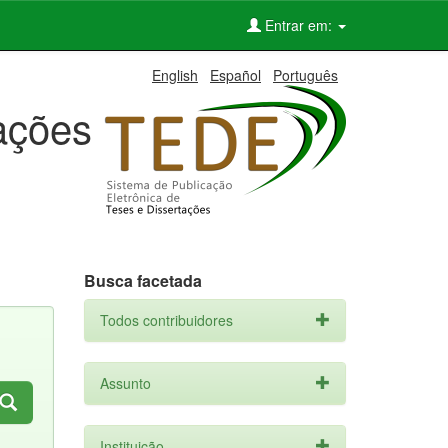
Entrar em:
English
Español
Português
tações
Busca facetada
Todos contribuidores
Assunto
Instituição