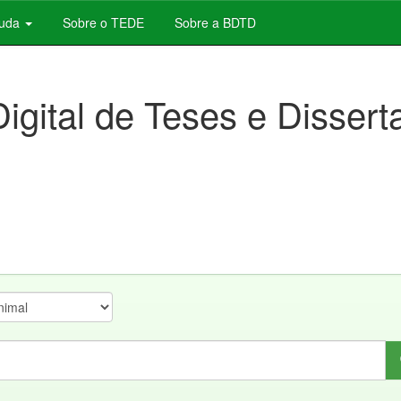
juda
Sobre o TEDE
Sobre a BDTD
Digital de Teses e Disser