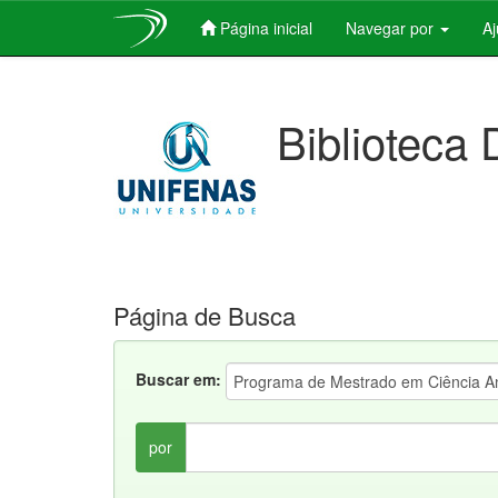
Página inicial
Navegar por
A
Skip
navigation
Biblioteca 
Página de Busca
Buscar em:
por