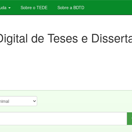
juda
Sobre o TEDE
Sobre a BDTD
Digital de Teses e Disser