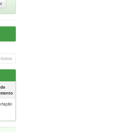
róximo
 de
umento
ertação