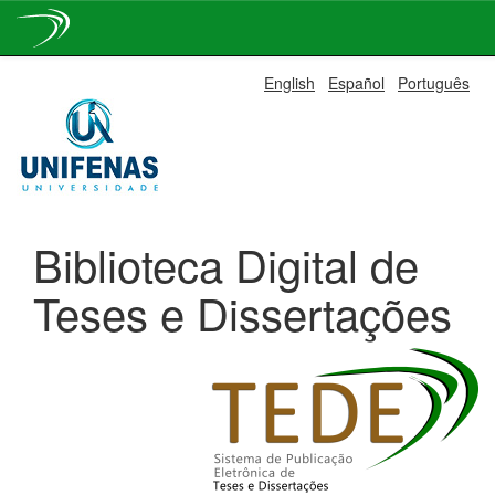
Skip
English
Español
Português
navigation
Biblioteca Digital de
Teses e Dissertações