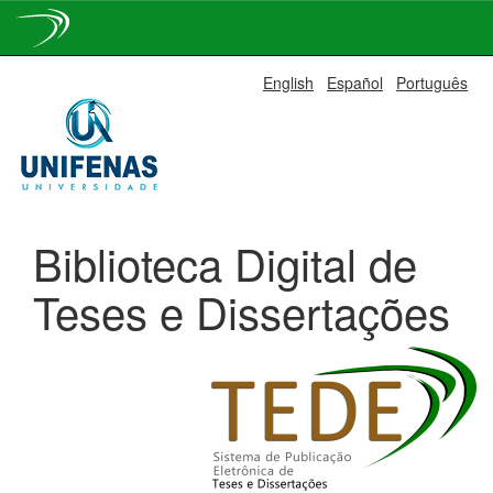
Skip
English
Español
Português
navigation
Biblioteca Digital de
Teses e Dissertações