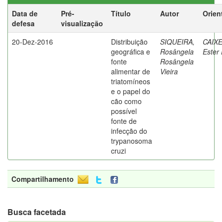
Data de
Pré-
Título
Autor
Orien
defesa
visualização
20-Dez-2016
Distribuição
SIQUEIRA,
CAIXE
geográfica e
Rosângela
Ester 
fonte
Rosângela
alimentar de
Vieira
triatomíneos
e o papel do
cão como
possível
fonte de
infecção do
trypanosoma
cruzi
Compartilhamento
Busca facetada