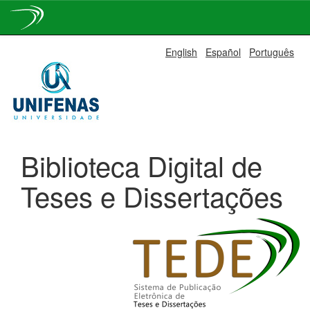
Skip
English
Español
Português
navigation
Biblioteca Digital de
Teses e Dissertações