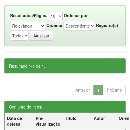
Resultados/Página
Ordenar por
Ordenar
Registro(s)
Resultado 1-1 de 1.
Anterior
1
Próximo
Conjunto de itens:
Data de
Pré-
Título
Autor
Orien
defesa
visualização