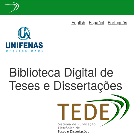
Skip
English
Español
Português
navigation
Biblioteca Digital de
Teses e Dissertações