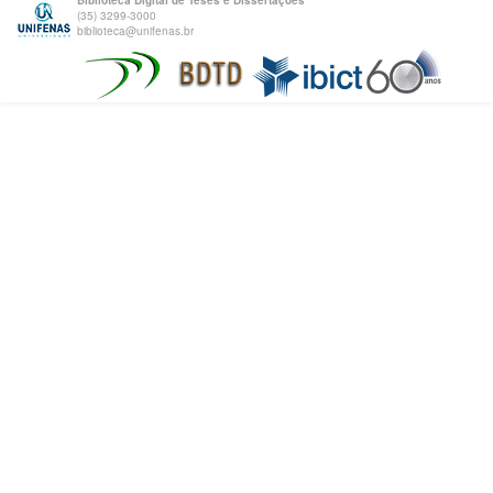
Biblioteca Digital de Teses e Dissertações
(35) 3299-3000
biblioteca@unifenas.br