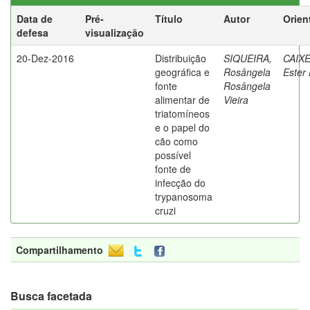
Data de
Pré-
Título
Autor
Orien
defesa
visualização
20-Dez-2016
Distribuição
SIQUEIRA,
CAIXE
geográfica e
Rosângela
Ester 
fonte
Rosângela
alimentar de
Vieira
triatomíneos
e o papel do
cão como
possível
fonte de
infecção do
trypanosoma
cruzi
Compartilhamento
Busca facetada