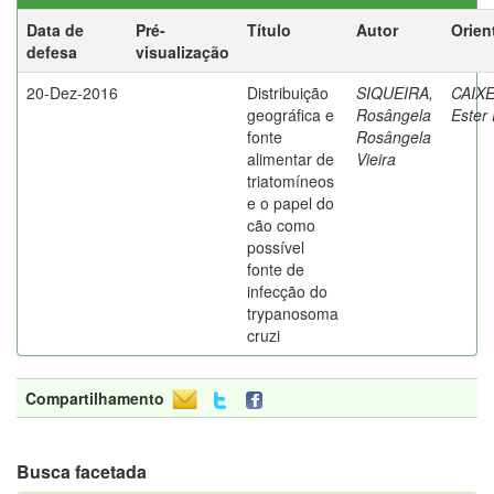
Data de
Pré-
Título
Autor
Orien
defesa
visualização
20-Dez-2016
Distribuição
SIQUEIRA,
CAIXE
geográfica e
Rosângela
Ester 
fonte
Rosângela
alimentar de
Vieira
triatomíneos
e o papel do
cão como
possível
fonte de
infecção do
trypanosoma
cruzi
Compartilhamento
Busca facetada