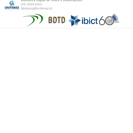
Biblioteca Digital de Teses e Dissertações
(35) 3299-3000
biblioteca@unifenas.br