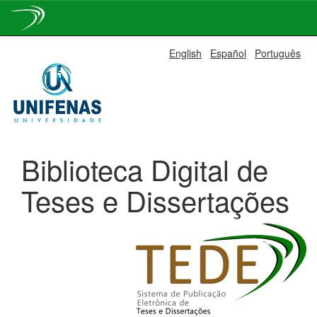
Skip
English
Español
Português
navigation
Biblioteca Digital de
Teses e Dissertações