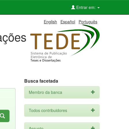
Entrar em:
English
Español
Português
tações
Busca facetada
Membro da banca
Todos contribuidores
Assunto