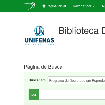
Página inicial
Navegar por
A
Skip
navigation
Biblioteca 
Página de Busca
Buscar em:
por