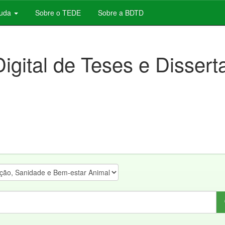
juda
Sobre o TEDE
Sobre a BDTD
Digital de Teses e Disser