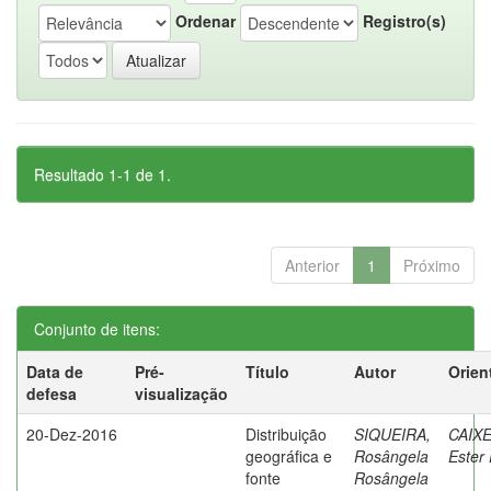
Ordenar
Registro(s)
Resultado 1-1 de 1.
Anterior
1
Próximo
Conjunto de itens:
Data de
Pré-
Título
Autor
Orien
defesa
visualização
20-Dez-2016
Distribuição
SIQUEIRA,
CAIXE
geográfica e
Rosângela
Ester 
fonte
Rosângela