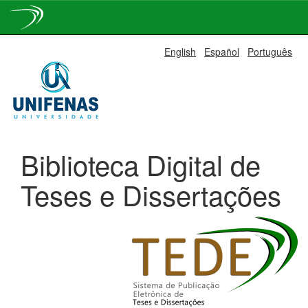
Skip
English
Español
Português
navigation
Biblioteca Digital de
Teses e Dissertações