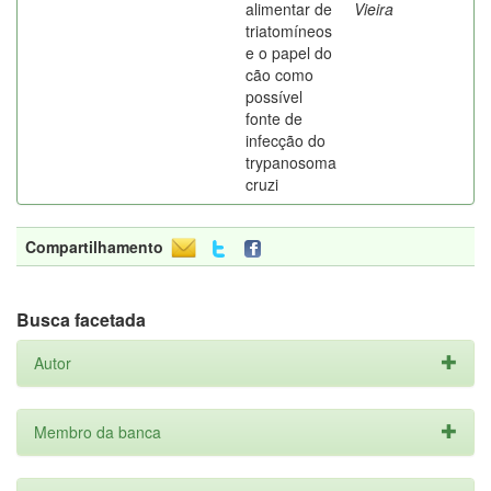
alimentar de
Vieira
triatomíneos
e o papel do
cão como
possível
fonte de
infecção do
trypanosoma
cruzi
Compartilhamento
Busca facetada
Autor
Membro da banca