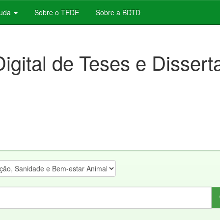
juda
Sobre o TEDE
Sobre a BDTD
Digital de Teses e Disser