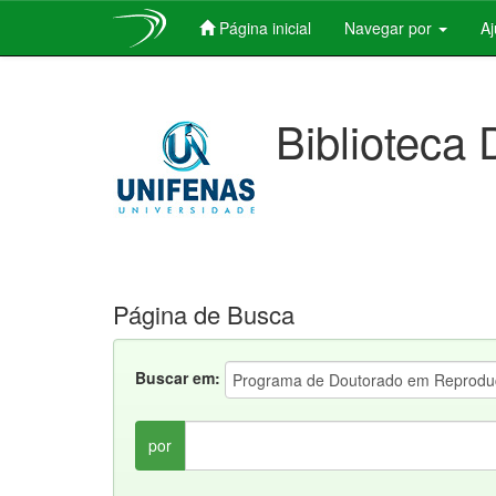
Página inicial
Navegar por
A
Skip
navigation
Biblioteca 
Página de Busca
Buscar em:
por