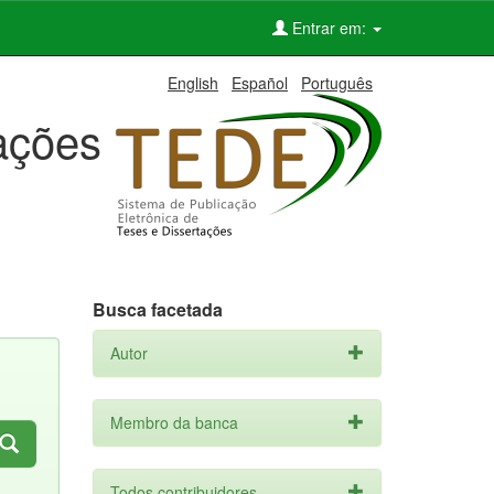
Entrar em:
English
Español
Português
tações
Busca facetada
Autor
Membro da banca
Todos contribuidores