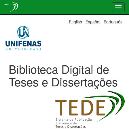
Skip
English
Español
Português
navigation
Biblioteca Digital de
Teses e Dissertações