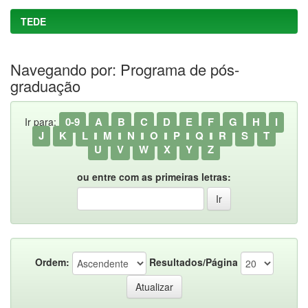
TEDE
Navegando por: Programa de pós-
graduação
0-9
A
B
C
D
E
F
G
H
I
Ir para:
J
K
L
M
N
O
P
Q
R
S
T
U
V
W
X
Y
Z
ou entre com as primeiras letras:
Ordem:
Resultados/Página