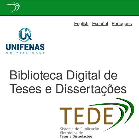
Skip
English
Español
Português
navigation
Biblioteca Digital de
Teses e Dissertações