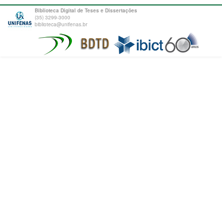
Biblioteca Digital de Teses e Dissertações
(35) 3299-3000
biblioteca@unifenas.br