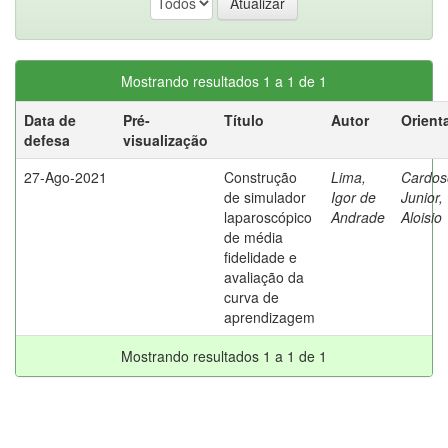
Mostrando resultados 1 a 1 de 1
Data de
Pré-
Título
Autor
Orient
defesa
visualização
27-Ago-2021
Construção
Lima,
Cardos
de simulador
Igor de
Junior,
laparoscópico
Andrade
Aloisio
de média
fidelidade e
avaliação da
curva de
aprendizagem
Mostrando resultados 1 a 1 de 1