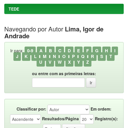
TEDE
Navegando por Autor
Lima, Igor de
Andrade
0-9
A
B
C
D
E
F
G
H
I
Ir para:
J
K
L
M
N
O
P
Q
R
S
T
U
V
W
X
Y
Z
ou entre com as primeiras letras:
Classificar por:
Em ordem:
Resultados/Página
Registro(s):