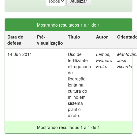
Mostrando resultados 1 a 1 de 1
Data de
Pré-
Título
Autor
Orientad
defesa
visualização
14-Jun-2011
Uso de
Lemos,
Mantovani
fertilizante
Evandro
José
nitrogenado
Freire
Ricardo
de
liberação
lenta na
cultura do
milho em
sistema
plantio
direto.
Mostrando resultados 1 a 1 de 1