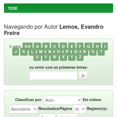
TEDE
Navegando por Autor
Lemos, Evandro
Freire
0-9
A
B
C
D
E
F
G
H
I
Ir para:
J
K
L
M
N
O
P
Q
R
S
T
U
V
W
X
Y
Z
ou entre com as primeiras letras:
Classificar por:
Em ordem:
Resultados/Página
Registro(s):