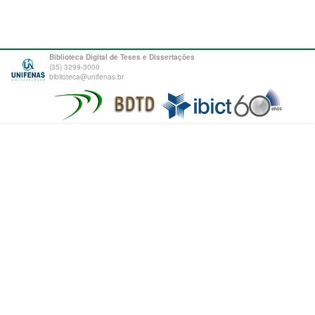
Biblioteca Digital de Teses e Dissertações
(35) 3299-3000
biblioteca@unifenas.br