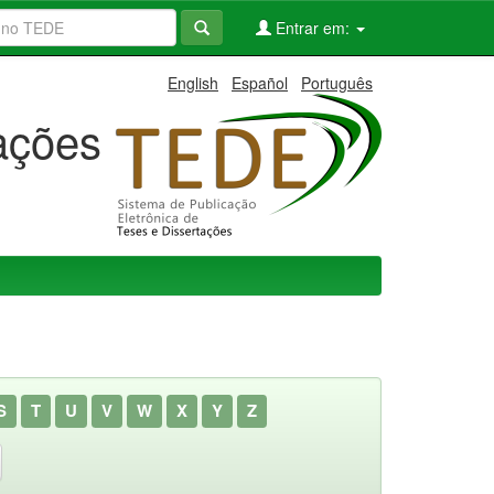
Entrar em:
English
Español
Português
tações
S
T
U
V
W
X
Y
Z