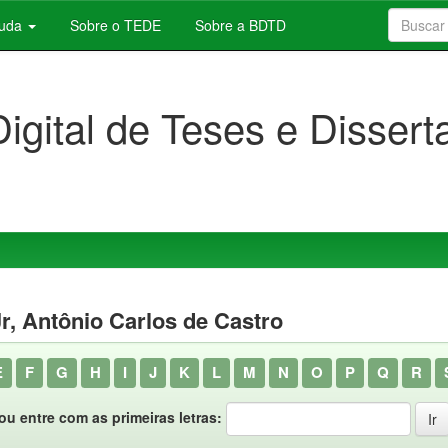
juda
Sobre o TEDE
Sobre a BDTD
Digital de Teses e Disser
r, Antônio Carlos de Castro
E
F
G
H
I
J
K
L
M
N
O
P
Q
R
ou entre com as primeiras letras: