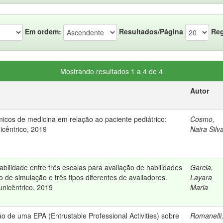
Em ordem:
Resultados/Página
Reg
Mostrando resultados 1 a 4 de 4
Autor
cos de medicina em relação ao paciente pediátrico:
Cosmo,
icêntrico, 2019
Naira Silv
bilidade entre três escalas para avaliação de habilidades
Garcia,
o de simulação e três tipos diferentes de avaliadores.
Layara
unicêntrico, 2019
Maria
o de uma EPA (Entrustable Professional Activities) sobre
Romanelli