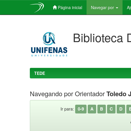
Página inicial
Navegar por
A
Skip
navigation
Biblioteca 
TEDE
Navegando por Orientador
Toledo J
0-9
A
B
C
D
Ir para: