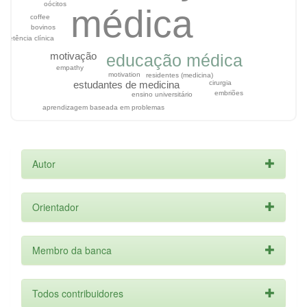
oócitos
médica
coffee
bovinos
mpetência clínica
motivação
educação médica
empathy
motivation
residentes (medicina)
estudantes de medicina
cirurgia
embriões
ensino universitário
aprendizagem baseada em problemas
Autor
Orientador
Membro da banca
Todos contribuidores