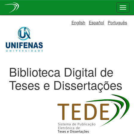
Skip
English
Español
Português
navigation
Biblioteca Digital de
Teses e Dissertações